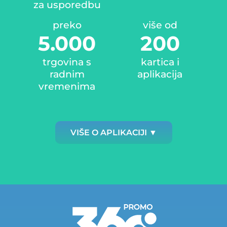
za usporedbu
preko
više od
5.000
200
trgovina s
kartica i
radnim
aplikacija
vremenima
VIŠE O APLIKACIJI ▼