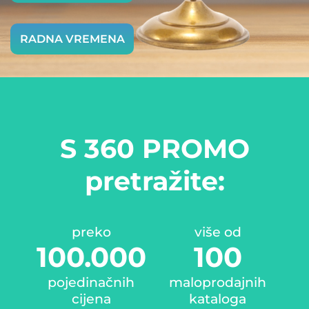
RADNA VREMENA
S 360 PROMO
pretražite:
preko
više od
100.000
100
pojedinačnih
maloprodajnih
cijena
kataloga