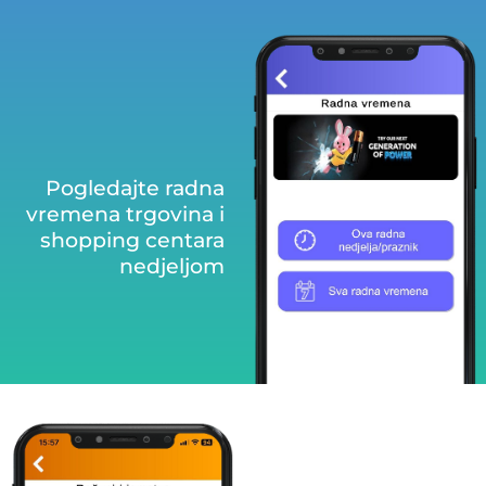
Pogledajte radna
vremena trgovina i
shopping centara
nedjeljom