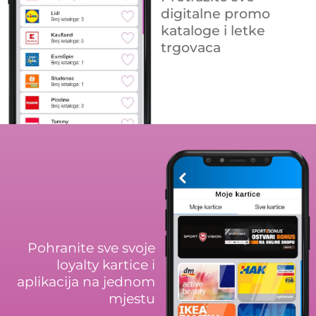
digitalne promo
kataloge i letke
trgovaca
Pohranite sve svoje
loyalty kartice i
aplikacija na jednom
mjestu