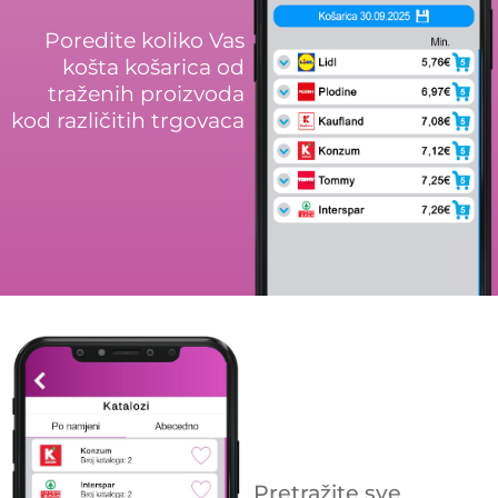
Poredite koliko Vas
košta košarica od
traženih proizvoda
kod različitih trgovaca
Pretražite sve